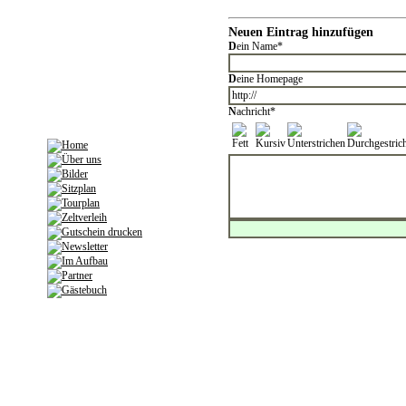
Neuen Eintrag hinzufügen
D
ein Name*
D
eine Homepage
N
achricht*