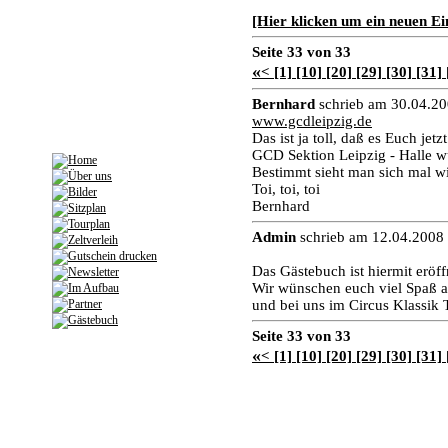
[Hier klicken um ein neuen Ein
Seite 33 von 33
«
<
[1]
[10]
[20]
[29]
[30]
[31]
Bernhard
schrieb am 30.04.20
www.gcdleipzig.de
Das ist ja toll, daß es Euch j
GCD Sektion Leipzig - Halle w
Bestimmt sieht man sich mal wi
Toi, toi, toi
Bernhard
Admin
schrieb am 12.04.2008 
Das Gästebuch ist hiermit eröff
Wir wünschen euch viel Spaß au
und bei uns im Circus Klassik 
Seite 33 von 33
«
<
[1]
[10]
[20]
[29]
[30]
[31]