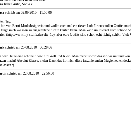
nz liebe Grüße, Sonja x
tta
schrieb am 02.09.2010 - 11:56:00
ten Tag,
h bin von Beruf Modedesignerin und wollte euch mal ein riesen Lob für eure tollen Outfits mac
h frage mich wo man so ausgefallene Stoffe kaufen kann? Man kann im Internet auch schöne St
ufen (http://www.my-stoffe.de/seite_10), aber eure Outfits sind schon echt richtig schön. Viele
ark
schrieb am 25.08.2010 - 00:28:06
s war Heute eine schöne Show für Groß und Klein. Man merkt sofort das ihr das mit und von
rzen macht! Absolut Klasse, vielen Dank das ihr mich diese faszinierenden Magie neu entdeck
t lassen :)
rtin
schrieb am 22.08.2010 - 22:56:50
llo! Ihr habt heute in Warmensteinach eine tolle Zirkus-Show abgeliefert. Bei jedem einzelnen 
rer Truppe merkt man ganz deutlich, dass ihr zu 100% hinter dem steht, was ihr macht. Ich kan
dem nur empfehlen, euch zu besuchen, zumal ihr auch wirklich bezahlbare Eintrrittspreise habt. 
te für euch! Wenn ihr mal wieder da seid, werde ich sicher auch wieder kommen!
oni, Ralf, Jenny, Jasmin, Basti
schrieb am 19.08.2010 - 22:02:14
llo Liebes Zirkusteam,
r fanden es super dass ihr in Sparneck ward.
tte kommt bald wieder.
ebe grüße von allen.