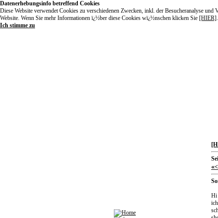
Datenerhebungsinfo betreffend Cookies
Diese Website verwendet Cookies zu verschiedenen Zwecken, inkl. der Besucheranalyse und Ver
Website. Wenn Sie mehr Informationen ï¿½ber diese Cookies wï¿½nschen klicken Sie
[HIER]
.
Ich stimme zu
[H
Se
«
<
So
Hi
ich
sc
sho