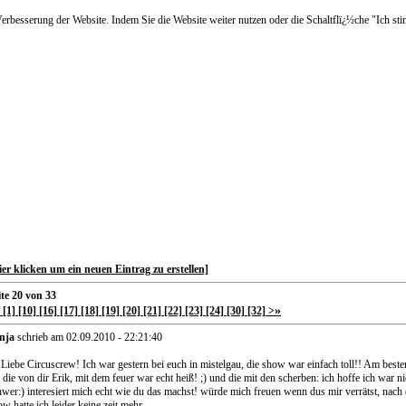
besserung der Website. Indem Sie die Website weiter nutzen oder die Schaltflï¿½che "Ich sti
ier klicken um ein neuen Eintrag zu erstellen]
ite 20 von 33
»
[1]
[10]
[16]
[17]
[18]
[19]
[20]
[21]
[22]
[23]
[24]
[30]
[32]
>
nja
schrieb am 02.09.2010 - 22:21:40
 Liebe Circuscrew! Ich war gestern bei euch in mistelgau, die show war einfach toll!! Am beste
 die von dir Erik, mit dem feuer war echt heiß! ;) und die mit den scherben: ich hoffe ich war ni
hwer:) interesiert mich echt wie du das machst! würde mich freuen wenn dus mir verrätst, nach 
w hatte ich leider keine zeit mehr.