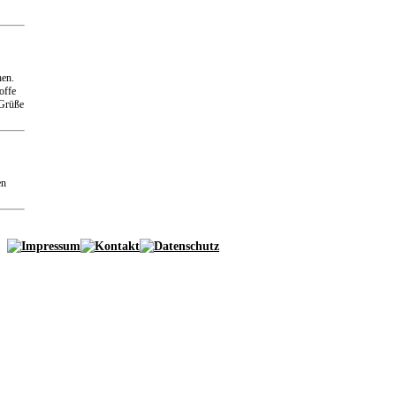
hen.
offe
 Grüße
en
von
n
Alles