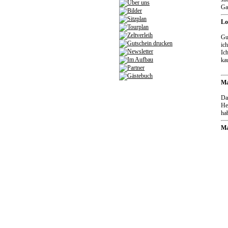
Ga
Lo
Gu
ic
Ic
ka
M
Da
He
hab
Ma
Ha
eu
je
Gu
Vr
Ha
Wi
Bi
Li