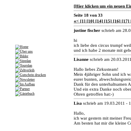
[Hier klicken um ein neuen Ein
Seite 18 von 33
«
<
[1]
[10]
[14]
[15]
[16]
[17]
justine fischer
schrieb am 28.0
hi
ich liebe den circus trumpf we
und ich habe 2 monate mit gehol
Lisanne
schrieb am 20.03.2011
Hallo liebes Zirkusteam!
Mein 4jähriger Sohn und ich wa
eurer bunten, abwechslungsrei
Dank für den unterhaltsamen A
Und ein extra Danke noch oben
Ohren getroffen hat:-)
Lisa
schrieb am 19.03.2011 - 
Hallo,
ich war gestern mit meiner Fr
Am besten hat mir die kleine Ce